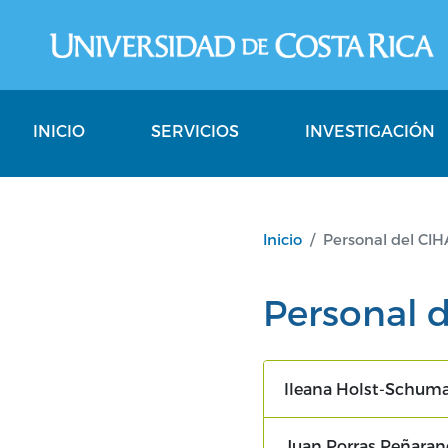
Pasar al contenido principal
Cihata
INICIO
SERVICIOS
INVESTIGACIÓN
Inicio
Personal del CI
Personal 
Ileana Holst-Schum
Juan Porras Peñara