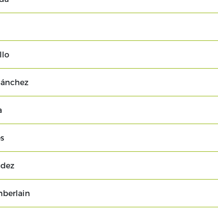
llo
Sánchez
a
es
udez
mberlain