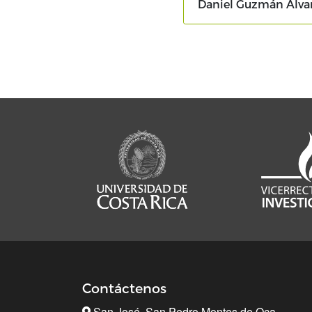
Daniel Guzmán Álva
Paginación
Contáctenos
San José, San Pedro Montes de Oca.