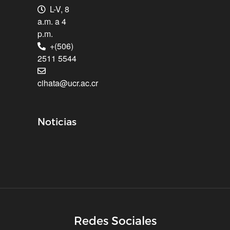
L-V, 8
a.m. a 4
p.m.
+(506)
2511 5544
cihata@ucr.ac.cr
Noticias
Redes Sociales